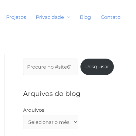
Projetos
Privacidade
Blog
Contato
P
Pesquisar
e
s
q
Arquivos do blog
u
i
Arquivos
s
a