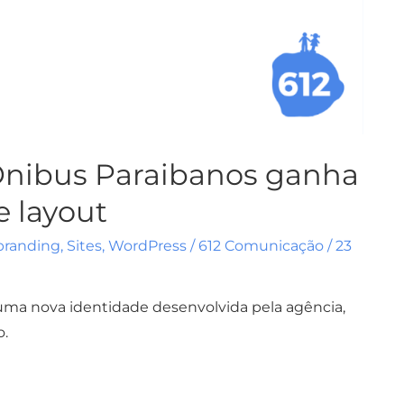
Ônibus Paraibanos ganha
e layout
branding
,
Sites
,
WordPress
/
612 Comunicação
/
23
uma nova identidade desenvolvida pela agência,
o.