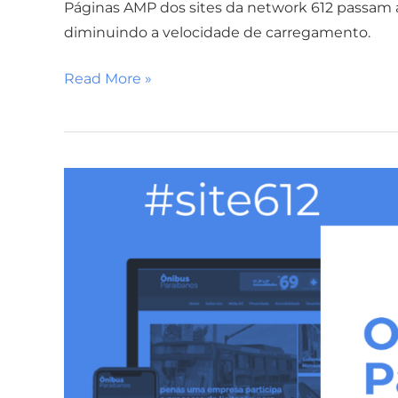
Páginas AMP dos sites da network 612 passam a 
diminuindo a velocidade de carregamento.
Read More »
Informação
no
ponto:
Ônibus
Paraibanos
ganha
nova
identidade
visual