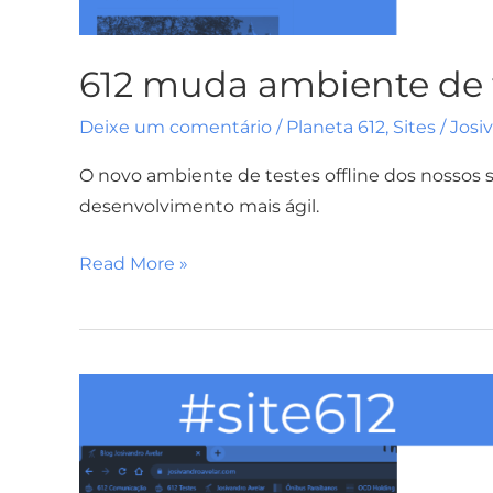
612 muda ambiente de t
Deixe um comentário
/
Planeta 612
,
Sites
/
Josi
O novo ambiente de testes offline dos nossos
desenvolvimento mais ágil.
Read More »
Dois
domínios
no
Blog