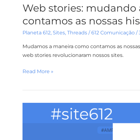
Web stories: mudando
contamos as nossas his
Planeta 612
,
Sites
,
Threads
/
612 Comunicação
/
Mudamos a maneira como contamos as nossas h
web stories revolucionaram nossos sites.
Read More »
AMP
mais
rápido
e