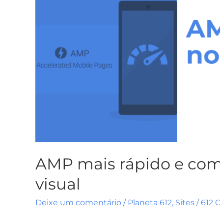
com
mais
fidelidade
ao
visual
AMP mais rápido e com 
visual
Deixe um comentário
/
Planeta 612
,
Sites
/
612 