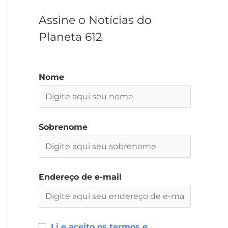
r
Assine o Notícias do
Planeta 612
Nome
Sobrenome
Endereço de e-mail
Li e aceito os termos e