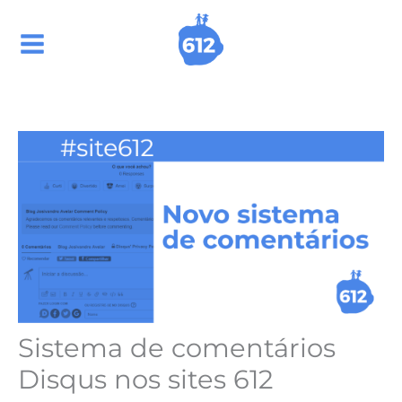
Ir
para
o
conteúdo
Sistema de comentários
Disqus nos sites 612