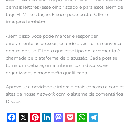
Além disso, você ainda pode ocultar alguma frase dos
demais leitores (esse olho riscado é para isso), além de
tags HTML e citação. E você pode postar GIFs e
imagens também.
Além disso, você pode marcar e responder
diretamente as pessoas, criando assim uma conversa
dentro do site. É tanto que esse tipo de ferramenta é
chamada de plataforma de discussão. Cada post se
torna um debate, uma tribuna, com discussões
organizadas e moderação qualificada.
Aproveite a novidade e interaja mais conosco e com os
sites da nossa
network
com o sistema de comentários
Disqus.
F
X
P
L
M
P
W
T