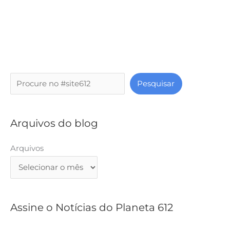
P
Pesquisar
e
s
q
Arquivos do blog
u
i
Arquivos
s
a
r
Assine o Notícias do Planeta 612