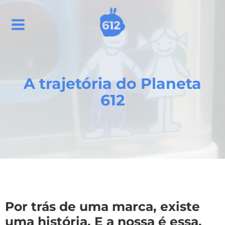
Ir
para
o
conteúdo
A trajetória do Planeta
612
Por trás de uma marca, existe
uma história. E a nossa é essa.