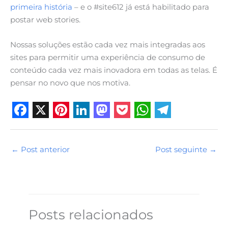
primeira história
– e o #site612 já está habilitado para
postar web stories.
Nossas soluções estão cada vez mais integradas aos
sites para permitir uma experiência de consumo de
conteúdo cada vez mais inovadora em todas as telas. É
pensar no novo que nos motiva.
F
X
P
L
M
P
W
T
a
i
i
a
o
h
e
←
Post anterior
Post seguinte
→
c
n
n
s
c
a
l
e
t
k
t
k
t
e
b
e
e
o
e
s
g
o
r
d
d
t
A
r
Posts relacionados
o
e
I
o
p
a