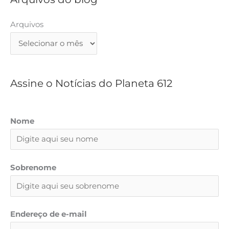
u
i
Arquivos
s
a
r
Assine o Notícias do Planeta 612
Nome
Sobrenome
Endereço de e-mail