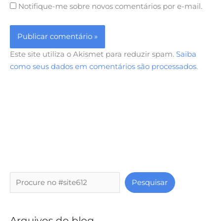
Notifique-me sobre novos comentários por e-mail.
Este site utiliza o Akismet para reduzir spam.
Saiba
como seus dados em comentários são processados
.
P
Pesquisar
e
s
q
Arquivos do blog