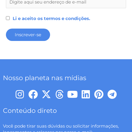
Li e aceito os termos e condições.
Nosso planeta nas mídias
I
F
X
T
Y
L
P
T
n
a
-
h
o
i
i
e
s
c
t
r
u
n
n
l
Conteúdo direto
t
e
w
e
t
k
t
e
Você pode tirar suas dúvidas ou solicitar informações,
a
b
i
a
u
e
e
g