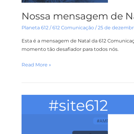
Nossa mensagem de Na
Planeta 612
/
612 Comunicação
/
25 de dezembr
Esta é a mensagem de Natal da 612 Comunica
momento tão desafiador para todos nós.
Read More »
AMP
mais
rápido
e
com