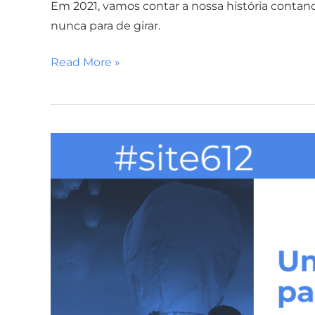
Em 2021, vamos contar a nossa história contando
nunca para de girar.
Read More »
Em
2021,
seguiremos
espalhando
nossas
mensagens