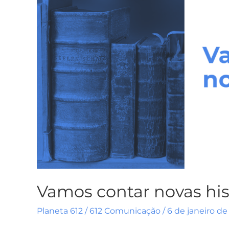
histórias
juntos?
Vamos contar novas his
Planeta 612
/
612 Comunicação
/
6 de janeiro de