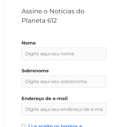
r
Assine o Notícias do
Planeta 612
Nome
Sobrenome
Endereço de e-mail
Li e aceito os termos e