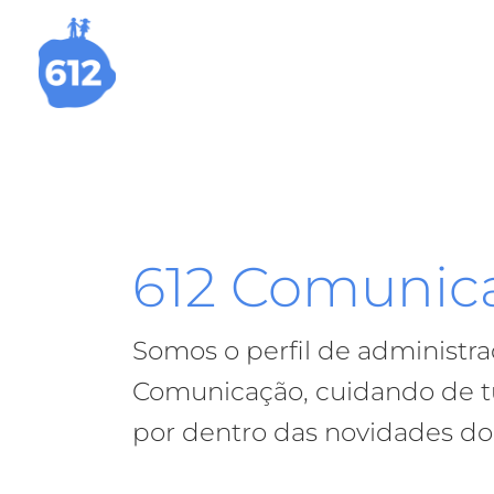
Ir
para
o
conteúdo
612 Comunic
Somos o perfil de administra
Comunicação, cuidando de t
por dentro das novidades do