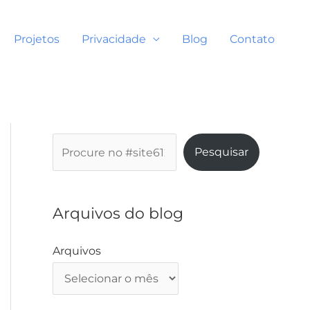
Projetos
Privacidade
Blog
Contato
P
Pesquisar
e
s
q
Arquivos do blog
u
i
Arquivos
s
a