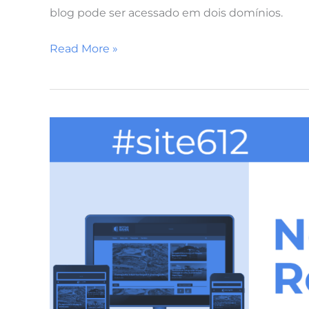
blog pode ser acessado em dois domínios.
Read More »
Rotas
Bahia
ganha
novo
site