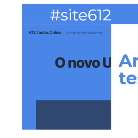
612
Comunicação
implanta
novo
site
de
testes
online