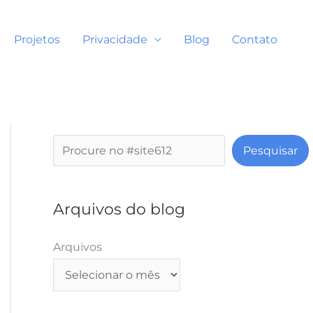
Projetos
Privacidade
Blog
Contato
P
Pesquisar
e
s
q
Arquivos do blog
u
i
Arquivos
s
a