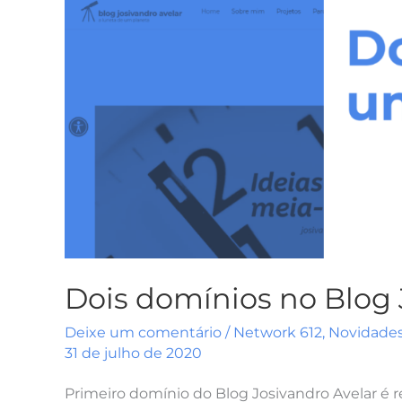
Josivandro
Avelar
Dois domínios no Blog 
Deixe um comentário
/
Network 612
,
Novidade
31 de julho de 2020
Primeiro domínio do Blog Josivandro Avelar é r