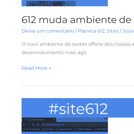
612 muda ambiente de t
Deixe um comentário
/
Planeta 612
,
Sites
/
Josi
O novo ambiente de testes offline dos nossos
desenvolvimento mais ágil.
Read More »
Dois
domínios
no
Blog