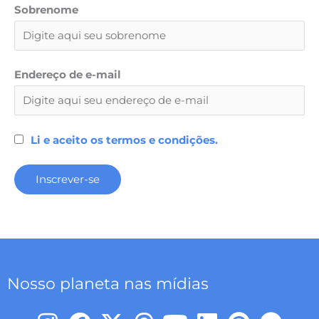
Sobrenome
Endereço de e-mail
Li e aceito os termos e condições.
Nosso planeta nas mídias
I
F
X
T
Y
L
P
T