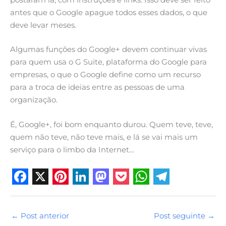
postaram lá, com instruções e links. Isso deve ser feito
antes que o Google apague todos esses dados, o que
deve levar meses.
Algumas funções do Google+ devem continuar vivas
para quem usa o G Suite, plataforma do Google para
empresas, o que o Google define como um recurso
para a troca de ideias entre as pessoas de uma
organização.
É, Google+, foi bom enquanto durou. Quem teve, teve,
quem não teve, não teve mais, e lá se vai mais um
serviço para o limbo da Internet…
F
X
P
L
M
P
W
T
a
i
i
a
o
h
e
←
Post anterior
Post seguinte
→
c
n
n
s
c
a
l