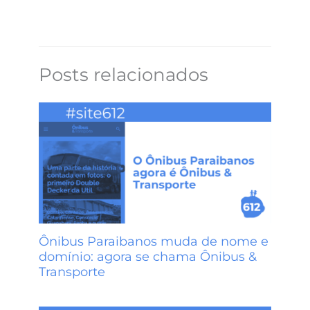
e
t
k
t
k
t
e
b
e
e
o
e
s
g
o
r
d
d
t
A
r
Posts relacionados
o
e
I
o
p
a
k
s
n
n
p
m
t
Ônibus Paraibanos muda de nome e
domínio: agora se chama Ônibus &
Transporte