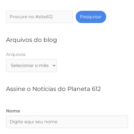
P
Pesquisar
e
s
q
Arquivos do blog
u
i
Arquivos
s
a
r
Assine o Notícias do Planeta 612
Nome