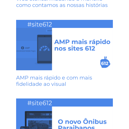
como contamos as nossas histórias
AMP mais rápido e com mais
fidelidade ao visual