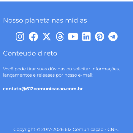
Nosso planeta nas mídias
I
F
X
T
Y
L
P
T
n
a
-
h
o
i
i
e
s
c
t
r
u
n
n
l
Conteúdo direto
t
e
w
e
t
k
t
e
Você pode tirar suas dúvidas ou solicitar informações,
a
b
i
a
u
e
e
g
lançamentos e releases por nosso e-mail:
g
o
t
d
b
d
r
r
r
o
t
s
e
i
e
a
contato@612comunicacao.com.br
a
k
e
n
s
m
m
r
t
Copyright © 2017-2026 612 Comunicação - CNPJ