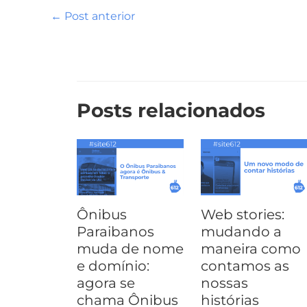
c
n
n
s
c
a
l
←
Post anterior
e
t
k
t
k
t
e
b
e
e
o
e
s
g
o
r
d
d
t
A
r
o
e
I
o
p
a
Posts relacionados
k
s
n
n
p
m
t
Ônibus
Web stories:
Paraibanos
mudando a
muda de nome
maneira como
e domínio:
contamos as
agora se
nossas
chama Ônibus
histórias