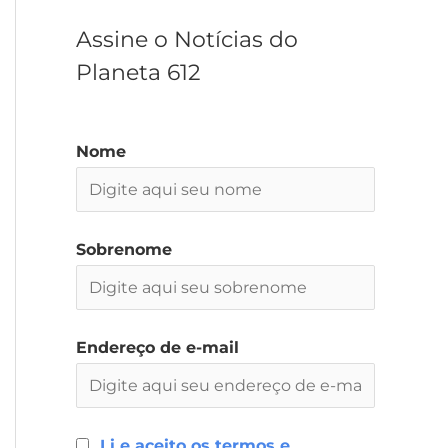
r
Assine o Notícias do
Planeta 612
Nome
Sobrenome
Endereço de e-mail
Li e aceito os termos e