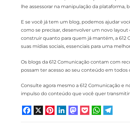
lhe assessorar na manipulação da plataforma, 
E se você já tem um blog, podemos ajudar você
como se precisar, desenvolver um novo layout 
construir quanto para quem já mantém, a 612
suas mídias sociais, essenciais para uma melhor
Os blogs da 612 Comunicação contam com recur
possam ter acesso ao seu conteúdo em todos o
Consulte agora mesmo a 612 Comunicação e nó
impulso do conteúdo que você quer transmitir. 
F
X
P
L
M
P
W
T
a
i
i
a
o
h
e