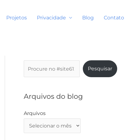
Projetos
Privacidade
Blog
Contato
P
Pesquisar
e
s
q
Arquivos do blog
u
i
Arquivos
s
a