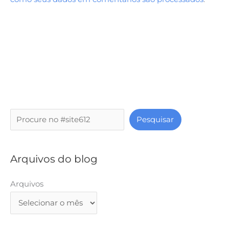
P
Pesquisar
e
s
q
Arquivos do blog
u
i
Arquivos
s
a
r