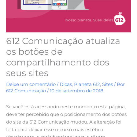
612 Comunicação atualiza
os botões de
compartilhamento dos
seus sites
Deixe um comentário
/
Dicas
,
Planeta 612
,
Sites
/ Por
612 Comunicação
/
10 de setembro de 2018
Se você está acessando neste momento esta página,
deve ter percebido que o posicionamento dos botões
do site da 612 Comunicação mudou. A alteração foi
feita para deixar esse recurso mais estético