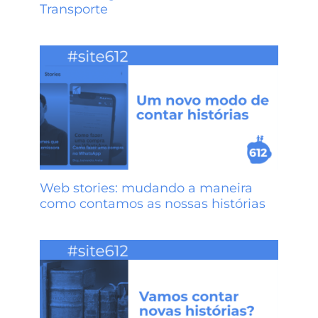
Transporte
Web stories: mudando a maneira
como contamos as nossas histórias