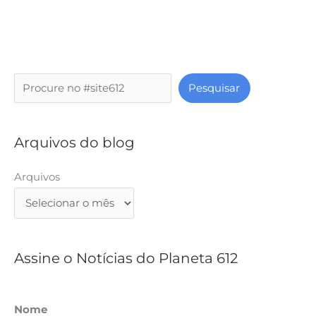
P
Pesquisar
e
s
q
Arquivos do blog
u
i
Arquivos
s
a
r
Assine o Notícias do Planeta 612
Nome