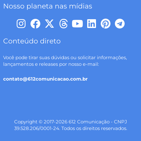
Nosso planeta nas mídias
I
F
X
T
Y
L
P
T
n
a
-
h
o
i
i
e
s
c
t
r
u
n
n
l
Conteúdo direto
t
e
w
e
t
k
t
e
Você pode tirar suas dúvidas ou solicitar informações,
a
b
i
a
u
e
e
g
lançamentos e releases por nosso e-mail:
g
o
t
d
b
d
r
r
r
o
t
s
e
i
e
a
contato@612comunicacao.com.br
a
k
e
n
s
m
m
r
t
Copyright © 2017-2026 612 Comunicação - CNPJ
39.528.206/0001-24. Todos os direitos reservados.