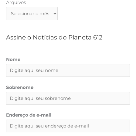
i
Arquivos
s
a
r
Assine o Notícias do Planeta 612
Nome
Sobrenome
Endereço de e-mail