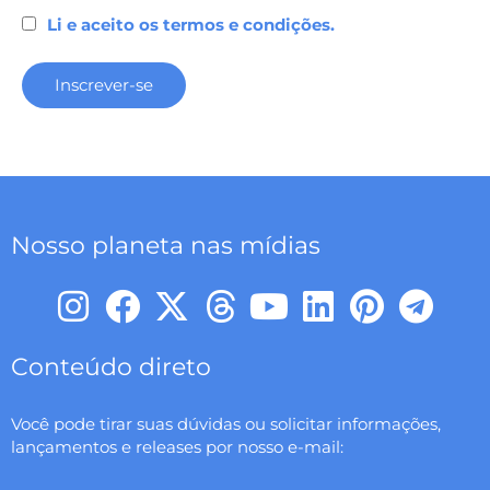
Li e aceito os termos e condições.
Nosso planeta nas mídias
I
F
X
T
Y
L
P
T
n
a
-
h
o
i
i
e
s
c
t
r
u
n
n
l
Conteúdo direto
t
e
w
e
t
k
t
e
Você pode tirar suas dúvidas ou solicitar informações,
a
b
i
a
u
e
e
g
lançamentos e releases por nosso e-mail:
g
o
t
d
b
d
r
r