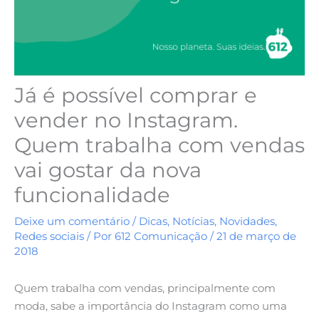
Já é possível comprar e
vender no Instagram.
Quem trabalha com vendas
vai gostar da nova
funcionalidade
Deixe um comentário
/
Dicas
,
Notícias
,
Novidades
,
Redes sociais
/ Por
612 Comunicação
/
21 de março de
2018
Quem trabalha com vendas, principalmente com
moda, sabe a importância do Instagram como uma