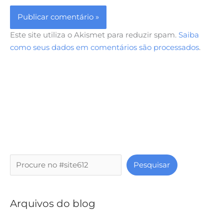
Este site utiliza o Akismet para reduzir spam.
Saiba
como seus dados em comentários são processados
.
P
Pesquisar
e
s
q
Arquivos do blog
u