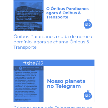
Ônibus Paraibanos muda de nome e
domínio: agora se chama Ônibus &
Transporte
Criamos canais do Telegram para os