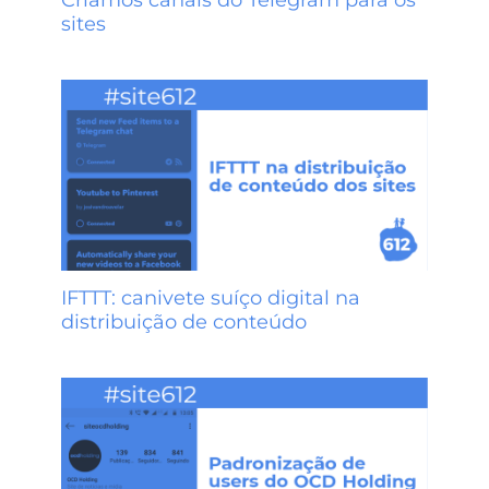
sites
IFTTT: canivete suíço digital na
distribuição de conteúdo