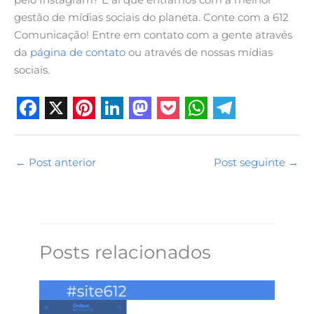
pelo Instagram? É aí que entramos com a melhor
gestão de mídias sociais do planeta. Conte com a 612
Comunicação! Entre em contato com a gente através
da
página de contato
ou através de nossas mídias
sociais.
F
X
P
L
M
P
W
T
a
i
i
a
o
h
e
←
Post anterior
Post seguinte
→
c
n
n
s
c
a
l
e
t
k
t
k
t
e
b
e
e
o
e
s
g
o
r
d
d
t
A
r
Posts relacionados
o
e
I
o
p
a
k
s
n
n
p
m
t