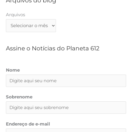
Arquivos do blog
u
i
Arquivos
s
a
r
Assine o Notícias do Planeta 612
Nome
Sobrenome
Endereço de e-mail