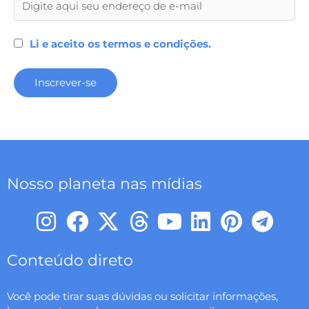
Li e aceito os termos e condições.
Nosso planeta nas mídias
I
F
X
T
Y
L
P
T
n
a
-
h
o
i
i
e
s
c
t
r
u
n
n
l
Conteúdo direto
t
e
w
e
t
k
t
e
Você pode tirar suas dúvidas ou solicitar informações,
a
b
i
a
u
e
e
g