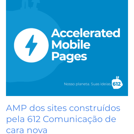
pela
612
Comunicação
de
cara
nova
AMP dos sites construídos
pela 612 Comunicação de
cara nova