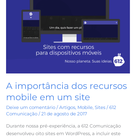
site
A importância dos recursos
mobile em um site
Deixe um comentário
/
Artigos
,
Mobile
,
Sites
/
612
Comunicação
/
21 de agosto de 2017
Durante nossa pré-experiência, a 612 Comunicação
desenvolveu oito sites em WordPress, a incluir este