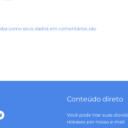
aiba como seus dados em comentários são
Conteúdo direto
T
Você pode tirar suas dúvid
e
releases por nosso e-mail: