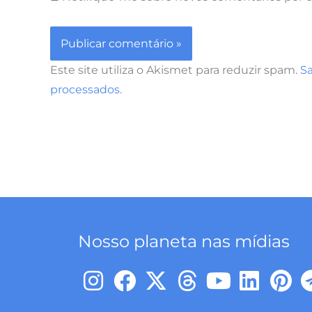
Este site utiliza o Akismet para reduzir spam.
S
processados
.
Nosso planeta nas mídias
I
F
X
T
Y
L
P
n
a
-
h
o
i
i