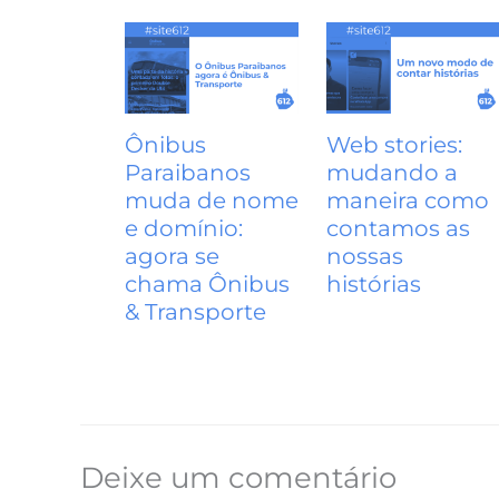
k
s
n
n
p
m
t
Ônibus
Web stories:
Paraibanos
mudando a
muda de nome
maneira como
e domínio:
contamos as
agora se
nossas
chama Ônibus
histórias
& Transporte
Deixe um comentário