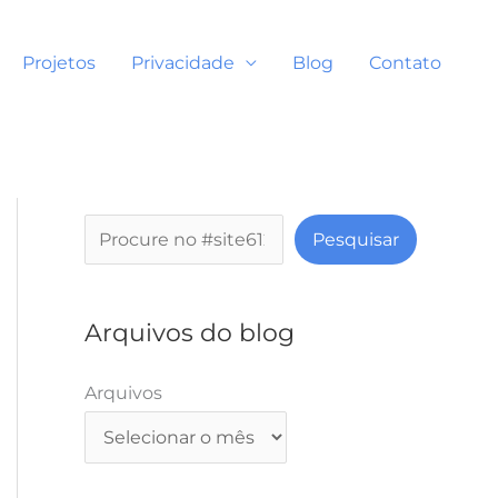
Projetos
Privacidade
Blog
Contato
P
Pesquisar
e
s
q
Arquivos do blog
u
i
Arquivos
s
a