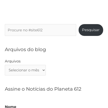
P
Pesquisar
e
s
q
Arquivos do blog
u
i
Arquivos
s
a
r
Assine o Notícias do Planeta 612
Nome