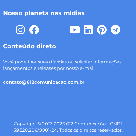
Nosso planeta nas mídias
I
F
X
T
Y
L
P
T
n
a
-
h
o
i
i
e
s
c
t
r
u
n
n
l
Conteúdo direto
t
e
w
e
t
k
t
e
Você pode tirar suas dúvidas ou solicitar informações,
a
b
i
a
u
e
e
g
lançamentos e releases por nosso e-mail:
g
o
t
d
b
d
r
r
r
o
t
s
e
i
e
a
contato@612comunicacao.com.br
a
k
e
n
s
m
m
r
t
Copyright © 2017-2026 612 Comunicação - CNPJ
39.528.206/0001-24. Todos os direitos reservados.