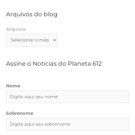
s
q
Arquivos do blog
u
i
Arquivos
s
a
r
Assine o Notícias do Planeta 612
Nome
Sobrenome