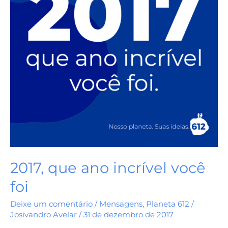
foi
2017, que ano incrível você
foi
Deixe um comentário
/
Mensagens
,
Planeta 612
/
Josivandro Avelar
/
31 de dezembro de 2017