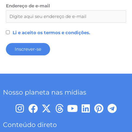
Endereço de e-mail
Li e aceito os termos e condições.
Nosso planeta nas mídias
I
F
X
T
Y
L
P
T
n
a
-
h
o
i
i
e
s
c
t
r
u
n
n
l
Conteúdo direto